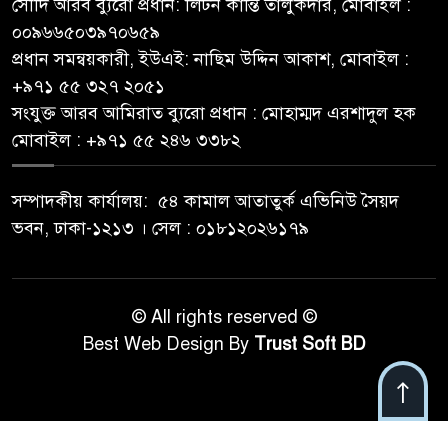
সৌদি আরব ব্যুরো প্রধান: লিটন কান্তি তালুকদার, মোবাইল :
০০৯৬৬৫০৩৯৭০৬৫৯
প্রধান সমন্বয়কারী, ইউএই: নাছিম উদ্দিন আকাশ, মোবাইল :
‪+৯৭১ ৫৫ ৩২৭ ২০৫১‬
সংযুক্ত আরব আমিরাত ব্যুরো প্রধান : মোহাম্মদ এরশাদুল হক
মোবাইল : +৯৭১ ৫৫ ২৪৬ ৩৩৮২
সম্পাদকীয় কার্যালয়: ৫৪ কামাল আতাতুর্ক এভিনিউ সৈয়দ
ভবন, ঢাকা-১২১৩ । সেল : ০১৮১২০২৬১৭৯
© All rights reserved ©
Best Web Design By
Trust Soft BD