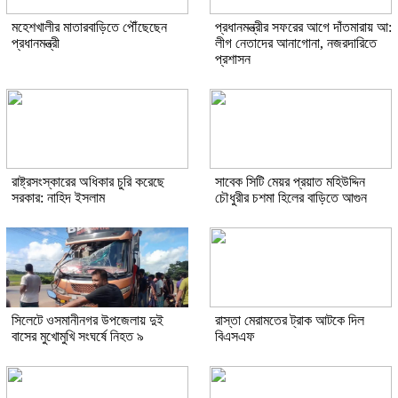
মহেশখালীর মাতারবাড়িতে পৌঁছেছেন
প্রধানমন্ত্রীর সফরের আগে দাঁতমারায় আ:
প্রধানমন্ত্রী
লীগ নেতাদের আনাগোনা, নজরদারিতে
প্রশাসন
রাষ্ট্রসংস্কারের অধিকার চুরি করেছে
সাবেক সিটি মেয়র প্রয়াত মহিউদ্দিন
সরকার: নাহিদ ইসলাম
চৌধুরীর চশমা হিলের বাড়িতে আগুন
সিলেটে ওসমানীনগর উপজেলায় দুই
রাস্তা মেরামতের ট্রাক আটকে দিল
বাসের মুখোমুখি সংঘর্ষে নিহত ৯
বিএসএফ