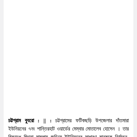
চট্টগ্রাম ব্যুরো : || :
চট্টগ্রামের ফটিকছড়ি উপজেলার দাঁতমারা
ইউনিয়নের ৭নং শান্তিরহাট ওয়ার্ডের মেম্বার মোতালেব হোসেন । তার
বিরুদ্ধে মিথ্যা মামলায় জড়িয়ে ইউনিয়নের সাধারণ মানুষকে নির্যাতন,