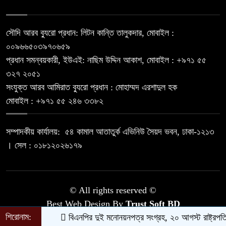
সৌদি আরব ব্যুরো প্রধান: লিটন কান্তি তালুকদার, মোবাইল :
০০৯৬৬৫০৩৯৭০৬৫৯
প্রধান সমন্বয়কারী, ইউএই: নাছিম উদ্দিন আকাশ, মোবাইল : ‪+৯৭১ ৫৫
৩২৭ ২০৫১‬
সংযুক্ত আরব আমিরাত ব্যুরো প্রধান : মোহাম্মদ এরশাদুল হক
মোবাইল : +৯৭১ ৫৫ ২৪৬ ৩৩৮২
সম্পাদকীয় কার্যালয়: ৫৪ কামাল আতাতুর্ক এভিনিউ সৈয়দ ভবন, ঢাকা-১২১৩
। সেল : ০১৮১২০২৬১৭৯
© All rights reserved ©
Best Web Design By
Trust Soft BD
শিরোনাম:
বিএনপির দুই মনোনয়নপত্র সংগ্রহ, ২০ আগস্ট রাষ্ট্রপতি নির্