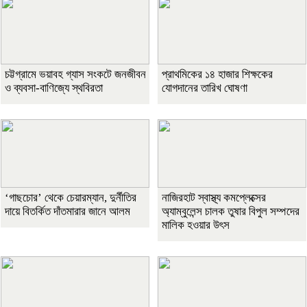
চট্টগ্রামে ভয়াবহ গ্যাস সংকটে জনজীবন
প্রাথমিকের ১৪ হাজার শিক্ষকের
ও ব্যবসা-বাণিজ্যে স্থবিরতা
যোগদানের তারিখ ঘোষণা
‘গাছচোর’ থেকে চেয়ারম্যান, দুর্নীতির
নাজিরহাট স্বাস্থ্য কমপ্লেক্সের
দায়ে বিতর্কিত দাঁতমারার জানে আলম
অ্যাম্বুলেন্স চালক তুষার বিপুল সম্পদের
মালিক হওয়ার উৎস