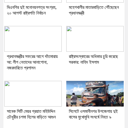
বিএনপির দুই মনোনয়নপত্র সংগ্রহ,
মহেশখালীর মাতারবাড়িতে পৌঁছেছেন
২০ আগস্ট রাষ্ট্রপতি নির্বাচন
প্রধানমন্ত্রী
প্রধানমন্ত্রীর সফরের আগে দাঁতমারায়
রাষ্ট্রসংস্কারের অধিকার চুরি করেছে
আ: লীগ নেতাদের আনাগোনা,
সরকার: নাহিদ ইসলাম
নজরদারিতে প্রশাসন
সাবেক সিটি মেয়র প্রয়াত মহিউদ্দিন
সিলেটে ওসমানীনগর উপজেলায় দুই
চৌধুরীর চশমা হিলের বাড়িতে আগুন
বাসের মুখোমুখি সংঘর্ষে নিহত ৯