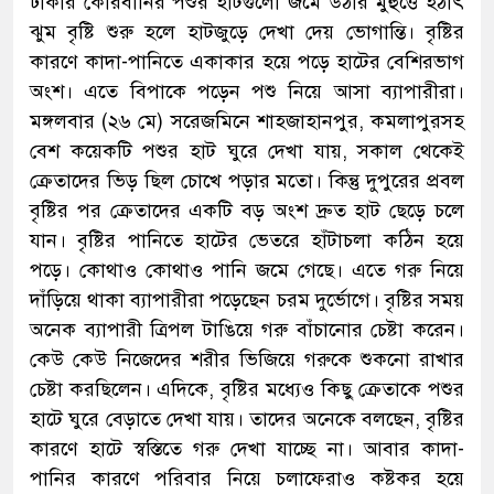
ঢাকার কোরবানির পশুর হাটগুলো জমে উঠার মুহুত্তে হঠাৎ
ঝুম বৃষ্টি শুরু হলে হাটজুড়ে দেখা দেয় ভোগান্তি। বৃষ্টির
কারণে কাদা-পানিতে একাকার হয়ে পড়ে হাটের বেশিরভাগ
অংশ। এতে বিপাকে পড়েন পশু নিয়ে আসা ব্যাপারীরা।
মঙ্গলবার (২৬ মে) সরেজমিনে শাহজাহানপুর, কমলাপুরসহ
বেশ কয়েকটি পশুর হাট ঘুরে দেখা যায়, সকাল থেকেই
ক্রেতাদের ভিড় ছিল চোখে পড়ার মতো। কিন্তু দুপুরের প্রবল
বৃষ্টির পর ক্রেতাদের একটি বড় অংশ দ্রুত হাট ছেড়ে চলে
যান। বৃষ্টির পানিতে হাটের ভেতরে হাঁটাচলা কঠিন হয়ে
পড়ে। কোথাও কোথাও পানি জমে গেছে। এতে গরু নিয়ে
দাঁড়িয়ে থাকা ব্যাপারীরা পড়েছেন চরম দুর্ভোগে। বৃষ্টির সময়
অনেক ব্যাপারী ত্রিপল টাঙিয়ে গরু বাঁচানোর চেষ্টা করেন।
কেউ কেউ নিজেদের শরীর ভিজিয়ে গরুকে শুকনো রাখার
চেষ্টা করছিলেন। এদিকে, বৃষ্টির মধ্যেও কিছু ক্রেতাকে পশুর
হাটে ঘুরে বেড়াতে দেখা যায়। তাদের অনেকে বলছেন, বৃষ্টির
কারণে হাটে স্বস্তিতে গরু দেখা যাচ্ছে না। আবার কাদা-
পানির কারণে পরিবার নিয়ে চলাফেরাও কষ্টকর হয়ে