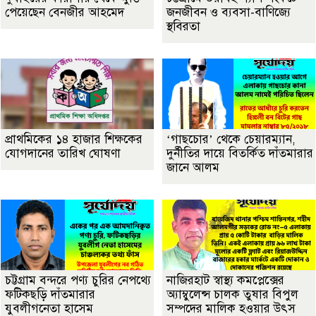
পেয়েছেন বেনজীর আহমেদ
জনজীবন ও ব্যবসা-বাণিজ্যে
স্থবিরতা
প্রাথমিকের ১৪ হাজার শিক্ষকের
‘গাছচোর’ থেকে চেয়ারম্যান,
যোগদানের তারিখ ঘোষণা
দুর্নীতির দায়ে বিতর্কিত দাঁতমারার
জানে আলম
চট্টগ্রাম বন্দরে পণ্য চুরির নেপথ্যে
নাজিরহাট স্বাস্থ্য কমপ্লেক্সের
ফটিকছড়ি দাঁতমারার
অ্যাম্বুলেন্স চালক তুষার বিপুল
যুবলীগনেতা হাসেম
সম্পদের মালিক হওয়ার উৎস