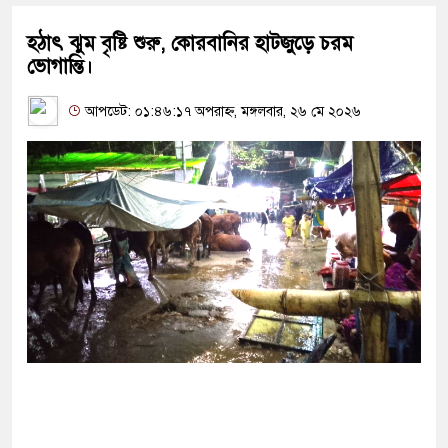
হঠাৎ ঝুম বৃষ্টি শুরু, কোরবানির হাটজুড়ে চরম
ভোগান্তি।
আপডেট: ০১:৪৬:১৭ অপরাহ্ন, মঙ্গলবার, ২৬ মে ২০২৬