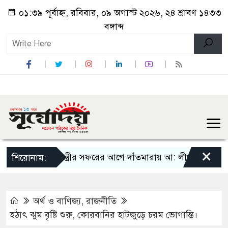
০১:৩৯ পূর্বাহ্ন, রবিবার, ০৯ অগাস্ট ২০২৬, ২৪ শ্রাবণ ১৪৩৩
বঙ্গাব্দ
×
প্রধানমন্ত্রীর সফরের আগে দাঁতমারায় আ: লীগ নেতাদের আনা
শিরোনাম:
অর্থ ও বাণিজ্য
,
রাজনীতি
হঠাৎ ঝুম বৃষ্টি শুরু, কোরবানির হাটজুড়ে চরম ভোগান্তি।