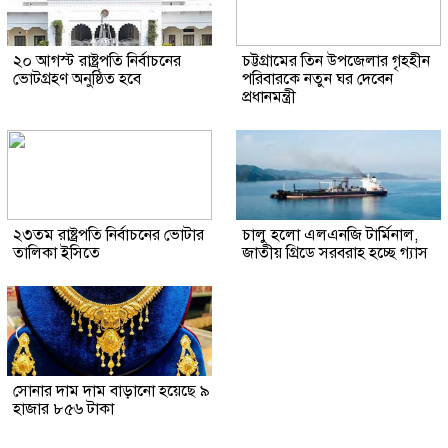
২০ আগস্ট রাষ্ট্রপতি নির্বাচনের
চট্টগ্রামের তিন উপজেলার গৃহহীন
ভোটগ্রহণ অনুষ্ঠিত হবে
পরিবারকে নতুন ঘর দেবেন
প্রধানমন্ত্রী
২৩তম রাষ্ট্রপতি নির্বাচনের ভোটার
চালু হলো এলএনজি টার্মিনাল,
তালিকা ইসিতে
জাতীয় গ্রিডে সরবরাহ হচ্ছে গ্যাস
সোনার দাম দাম বাড়ানো হয়েছে ৯
হাজার ৮৫৬ টাকা