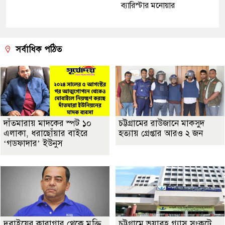
ব‍্যারিস্টার মনোয়ার
সর্বাধিক পঠিত
দাঁতমারায় মাদকের স্পট ১০
চট্টগ্রামের রাউজানে মাকসুদ
এলাকা, ধরাছোঁয়ার বাইরে
হত্যায় গ্রেপ্তার আরও ২ জন
‘গডফাদার’ ইউনুস
দুবাইয়ের কারাগার থেকে মুক্তি
চট্টগ্রামে ভয়াবহ গ্যাস সংকটে