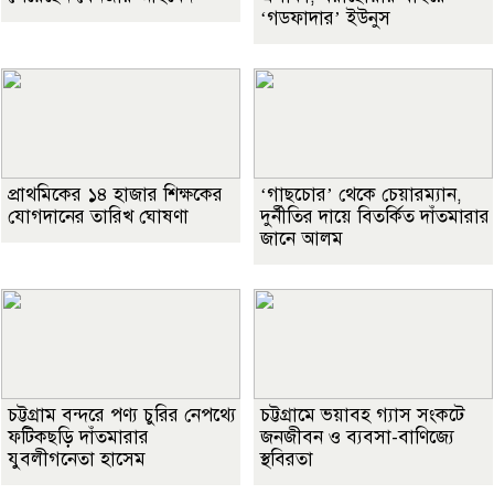
‘গডফাদার’ ইউনুস
প্রাথমিকের ১৪ হাজার শিক্ষকের
‘গাছচোর’ থেকে চেয়ারম্যান,
যোগদানের তারিখ ঘোষণা
দুর্নীতির দায়ে বিতর্কিত দাঁতমারার
জানে আলম
চট্টগ্রাম বন্দরে পণ্য চুরির নেপথ্যে
চট্টগ্রামে ভয়াবহ গ্যাস সংকটে
ফটিকছড়ি দাঁতমারার
জনজীবন ও ব্যবসা-বাণিজ্যে
যুবলীগনেতা হাসেম
স্থবিরতা