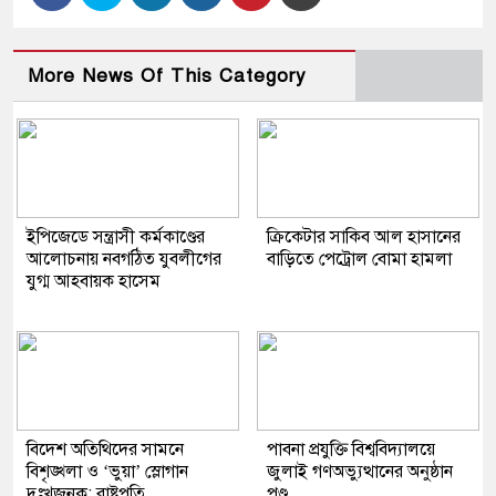
More News Of This Category
ইপিজেডে সন্ত্রাসী কর্মকাণ্ডের
ক্রিকেটার সাকিব আল হাসানের
আলোচনায় নবগঠিত যুবলীগের
বাড়িতে পেট্রোল বোমা হামলা
যুগ্ম আহবায়ক হাসেম
বিদেশ অতিথিদের সামনে
পাবনা প্রযুক্তি বিশ্ববিদ্যালয়ে
বিশৃঙ্খলা ও ‘ভুয়া’ স্লোগান
জুলাই গণঅভ্যুত্থানের অনুষ্ঠান
দুঃখজনক: রাষ্ট্রপতি
পণ্ড