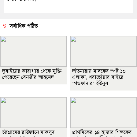
সর্বাধিক পঠিত
দুবাইয়ের কারাগার থেকে মুক্তি
দাঁতমারায় মাদকের স্পট ১০
পেয়েছেন বেনজীর আহমেদ
এলাকা, ধরাছোঁয়ার বাইরে
‘গডফাদার’ ইউনুস
চট্টগ্রামের রাউজানে মাকসুদ
প্রাথমিকের ১৪ হাজার শিক্ষকের