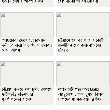
হত্যায় গ্রেপ্তার আরও ২ জন
যোগদানের তারিখ ঘোষণা
‘গাছচোর’ থেকে চেয়ারম্যান,
চট্টগ্রামে ভয়াবহ গ্যাস সংকটে
দুর্নীতির দায়ে বিতর্কিত দাঁতমারার
জনজীবন ও ব্যবসা-বাণিজ্যে
জানে আলম
স্থবিরতা
চট্টগ্রাম বন্দরে পণ্য চুরির নেপথ্যে
নাজিরহাট স্বাস্থ্য কমপ্লেক্সের
ফটিকছড়ি দাঁতমারার
অ্যাম্বুলেন্স চালক তুষার বিপুল
যুবলীগনেতা হাসেম
সম্পদের মালিক হওয়ার উৎস