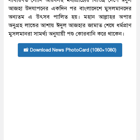
সাধারণত সৌদি আরবসহ মধ্যপ্রাচ্যের বিভিন্ন দেশে ঈদুল
আজহা উদযাপনের একদিন পর বাংলাদেশে মুসলমানদের
অন্যতম এ উৎসব পালিত হয়। মহান আল্লাহর অপার
অনুগ্রহ লাভের আশায় ঈদুল আজহার জামাত শেষে ধর্মপ্রাণ
মুসলমানরা সামর্থ্য অনুযায়ী পশু কোরবানি করে থাকেন।
📸 Download News PhotoCard (1080×1080)