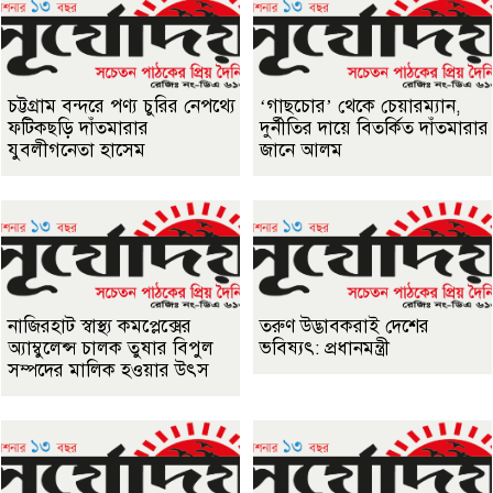
চট্টগ্রাম বন্দরে পণ্য চুরির নেপথ্যে
‘গাছচোর’ থেকে চেয়ারম্যান,
ফটিকছড়ি দাঁতমারার
দুর্নীতির দায়ে বিতর্কিত দাঁতমারার
যুবলীগনেতা হাসেম
জানে আলম
নাজিরহাট স্বাস্থ্য কমপ্লেক্সের
তরুণ উদ্ভাবকরাই দেশের
অ্যাম্বুলেন্স চালক তুষার বিপুল
ভবিষ্যৎ: প্রধানমন্ত্রী
সম্পদের মালিক হওয়ার উৎস