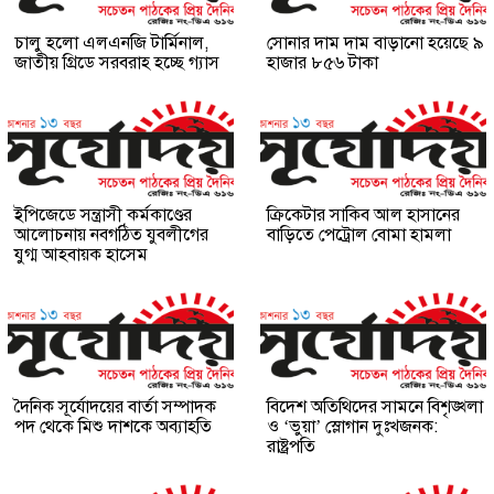
চালু হলো এলএনজি টার্মিনাল,
সোনার দাম দাম বাড়ানো হয়েছে ৯
জাতীয় গ্রিডে সরবরাহ হচ্ছে গ্যাস
হাজার ৮৫৬ টাকা
ইপিজেডে সন্ত্রাসী কর্মকাণ্ডের
ক্রিকেটার সাকিব আল হাসানের
আলোচনায় নবগঠিত যুবলীগের
বাড়িতে পেট্রোল বোমা হামলা
যুগ্ম আহবায়ক হাসেম
দৈনিক সূর্যোদয়ের বার্তা সম্পাদক
বিদেশ অতিথিদের সামনে বিশৃঙ্খলা
পদ থেকে মিশু দাশকে অব্যাহতি
ও ‘ভুয়া’ স্লোগান দুঃখজনক:
রাষ্ট্রপতি