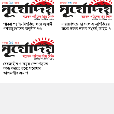
পাবনা প্রযুক্তি বিশ্ববিদ্যালয়ে জুলাই
নারায়ণগঞ্জে ছাত্রদল-ছাত্রশিবিরের
গণঅভ্যুত্থানের অনুষ্ঠান পণ্ড
মধ্যে দফায় দফায় সংঘর্ষ, আহত ৭
বৈষম্যহীন ও সমৃদ্ধ দেশ গড়তে
কাজ করতে হবে: সরোয়ার
আলমগীর এমপি