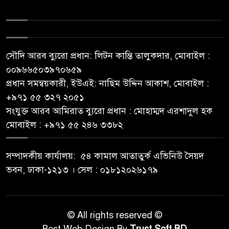
সৌদি আরব ব্যুরো প্রধান: লিটন কান্তি তালুকদার, মোবাইল :
০০৯৬৬৫০৩৯৭০৬৫৯
প্রধান সমন্বয়কারী, ইউএই: নাছিম উদ্দিন আকাশ, মোবাইল :
‪+৯৭১ ৫৫ ৩২৭ ২০৫১‬
সংযুক্ত আরব আমিরাত ব্যুরো প্রধান : মোহাম্মদ এরশাদুল হক
মোবাইল : +৯৭১ ৫৫ ২৪৬ ৩৩৮২
সম্পাদকীয় কার্যালয়: ৫৪ কামাল আতাতুর্ক এভিনিউ সৈয়দ
ভবন, ঢাকা-১২১৩ । সেল : ০১৮১২০২৬১৭৯
© All rights reserved ©
Best Web Design By
Trust Soft BD