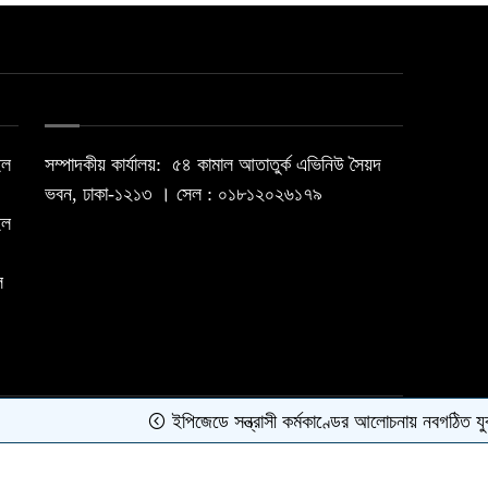
ইল
সম্পাদকীয় কার্যালয়: ৫৪ কামাল আতাতুর্ক এভিনিউ সৈয়দ
ভবন, ঢাকা-১২১৩ । সেল : ০১৮১২০২৬১৭৯
ইল
ল
ইপিজেডে সন্ত্রাসী কর্মকাণ্ডের আলোচনায় নবগঠিত যুবলীগে
Best Web Design By
Trust Soft BD