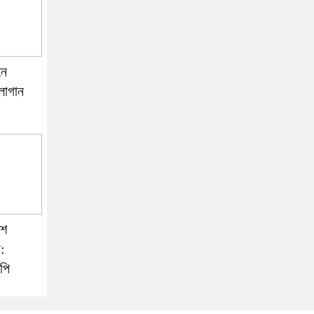
নে
্লোগান
েশ
:
পি