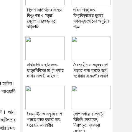
বিদেশ অতিথিদের সামনে
পাবনা প্রযুক্তি
বিশৃঙ্খলা ও ‘ভুয়া’
বিশ্ববিদ্যালয়ে জুলাই
স্লোগান দুঃখজনক:
গণঅভ্যুত্থানের অনুষ্ঠান
রাষ্ট্রপতি
পণ্ড
নারায়ণগঞ্জে ছাত্রদল-
বৈষম্যহীন ও সমৃদ্ধ দেশ
ছাত্রশিবিরের মধ্যে দফায়
গড়তে কাজ করতে হবে:
দফায় সংঘর্ষ, আহত ৭
সরোয়ার আলমগীর এমপি
ান হাকিম।
ন আওয়ামী
।
ভোট। জানা
বৈষম্যহীন ও সমৃদ্ধ দেশ
গোপালগঞ্জে ৫ প্লাটুন
গড়তে কাজ করতে হবে:
বিজিবি মোতায়েন,
 জটিলতার
সরোয়ার আলমগীর
নিরাপত্তা ব্যবস্থা
হাজার ৫৮৬
জোরদার