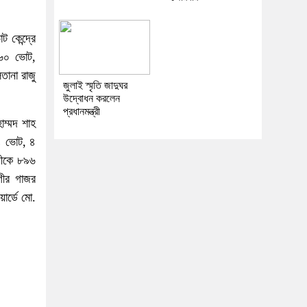
 কেন্দ্রে
৭৬০ ভোট,
তানা রাজু
জুলাই স্মৃতি জাদুঘর
উদ্বোধন করলেন
প্রধানমন্ত্রী
াম্মদ শাহ
৪ ভোট, ৪
রতীকে ৮৯৬
গীর গাজর
ার্ডে মো.