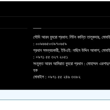
সৌদি আরব ব্যুরো প্রধান: লিটন কান্তি তালুকদার, মোবা
: ০০৯৬৬৫০৩৯৭০৬৫৯
প্রধান সমন্বয়কারী, ইউএই: নাছিম উদ্দিন আকাশ, মোবা
: ‪+৯৭১ ৫৫ ৩২৭ ২০৫১‬
সংযুক্ত আরব আমিরাত ব্যুরো প্রধান : মোহাম্মদ এরশাদু
হক
মোবাইল : +৯৭১ ৫৫ ২৪৬ ৩৩৮২