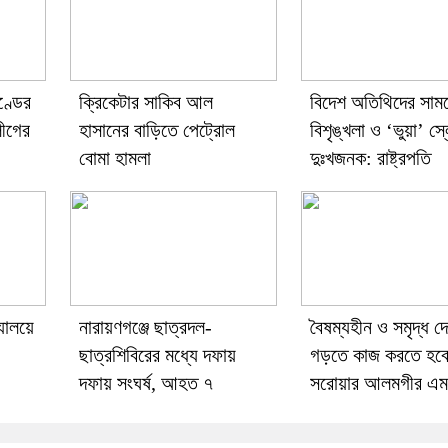
ণ্ডের
ক্রিকেটার সাকিব আল
বিদেশ অতিথিদের সাম
ীগের
হাসানের বাড়িতে পেট্রোল
বিশৃঙ্খলা ও ‘ভুয়া’ স
বোমা হামলা
দুঃখজনক: রাষ্ট্রপতি
্যালয়ে
নারায়ণগঞ্জে ছাত্রদল-
বৈষম্যহীন ও সমৃদ্ধ দ
ছাত্রশিবিরের মধ্যে দফায়
গড়তে কাজ করতে হবে
দফায় সংঘর্ষ, আহত ৭
সরোয়ার আলমগীর এম