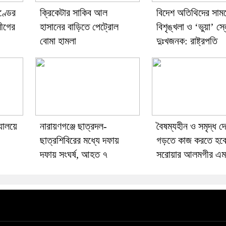
ণ্ডের
ক্রিকেটার সাকিব আল
বিদেশ অতিথিদের সাম
ীগের
হাসানের বাড়িতে পেট্রোল
বিশৃঙ্খলা ও ‘ভুয়া’ স
বোমা হামলা
দুঃখজনক: রাষ্ট্রপতি
্যালয়ে
নারায়ণগঞ্জে ছাত্রদল-
বৈষম্যহীন ও সমৃদ্ধ দ
ছাত্রশিবিরের মধ্যে দফায়
গড়তে কাজ করতে হবে
দফায় সংঘর্ষ, আহত ৭
সরোয়ার আলমগীর এম