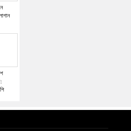
নে
্লোগান
েশ
:
পি