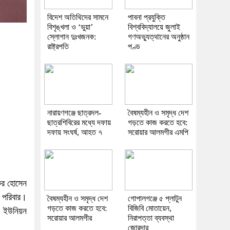
বিদেশ অতিথিদের সামনে
পাবনা প্রযুক্তি
বিশৃঙ্খলা ও ‘ভুয়া’
বিশ্ববিদ্যালয়ে জুলাই
স্লোগান দুঃখজনক:
গণঅভ্যুত্থানের অনুষ্ঠান
রাষ্ট্রপতি
পণ্ড
নারায়ণগঞ্জে ছাত্রদল-
বৈষম্যহীন ও সমৃদ্ধ দেশ
ছাত্রশিবিরের মধ্যে দফায়
গড়তে কাজ করতে হবে:
দফায় সংঘর্ষ, আহত ৭
সরোয়ার আলমগীর এমপি
কির হোসেন
ক পরিবার।
বৈষম্যহীন ও সমৃদ্ধ দেশ
গোপালগঞ্জে ৫ প্লাটুন
গড়তে কাজ করতে হবে:
বিজিবি মোতায়েন,
চর ইউনিয়ন
সরোয়ার আলমগীর
নিরাপত্তা ব্যবস্থা
জোরদার