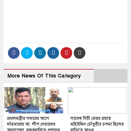
More News Of This Category
প্রধানমন্ত্রীর সফরের আগে
সাবেক সিটি মেয়র প্রয়াত
দাঁতমারায় আ: লীগ নেতাদের
মহিউদ্দিন চৌধুরীর চশমা হিলের
আনাগোনা, নজরদারিতে প্রশাসন
বাড়িতে আগুন