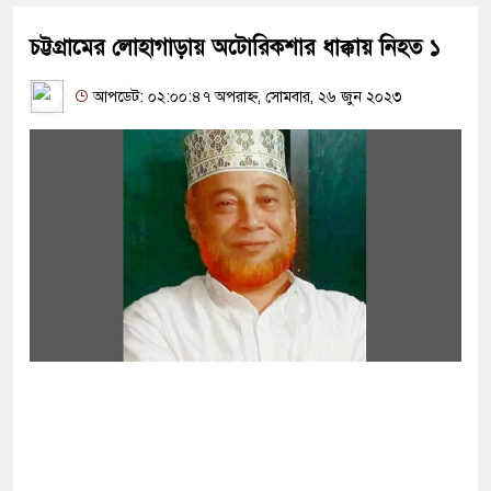
চট্টগ্রামের লোহাগাড়ায় অটোরিকশার ধাক্কায় নিহত ১
আপডেট: ০২:০০:৪৭ অপরাহ্ন, সোমবার, ২৬ জুন ২০২৩