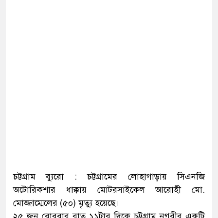
চট্টগ্রাম ব্যুরো : চট্টগ্রামের লোহাগাড়ায় সিএনজি
অটোরিকশার ধাক্কায় মোটরসাইকেল আরোহী মো.
মোজ্জাম্মেলের (৫০) মৃত্যু হয়েছে।
২৫ জুন রোববার রাত ১১টার দিকে চট্টগ্রাম নগরীর একটি