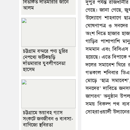
বিতর্কিত দাঁতমারার জানে
দুপুর পর্যন্ত রাজধান
আলম
গেছে। জানা গেছে, জুল
উদ্যোগে শাহবাগে ছা
ঘোষণাপত্র ও সনদের
অংশ নিতে হাজার হাজা
গাড়ির পাশাপাশি মা
সমমান এবং বিসিএস পর
চট্টগ্রাম বন্দরে পণ্য চুরির
হয়েছে। এতে বিপাকে 
নেপথ্যে ফটিকছড়ি
দাঁতমারার যুবলীগনেতা
দলের সমাবেশ ঘিরে র
হাসেম
গতকাল শনিবার ডিএমপ
মোড়ে ‘ছাত্র সমাবেশ’
সনদের’ দাবিতে জনসমা
জাগরণ’ অনুষ্ঠান উপ
সময় বিকল্প পথ ব্য
সোহরাওয়ার্দী উদ্যানে
চট্টগ্রামে ভয়াবহ গ্যাস
সংকটে জনজীবন ও ব্যবসা-
বাণিজ্যে স্থবিরতা