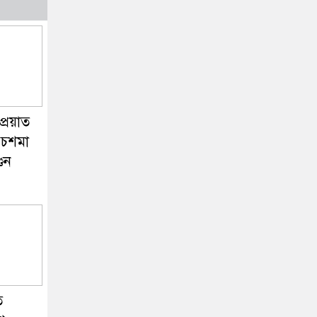
প্রয়াত
র চশমা
ুন
ি