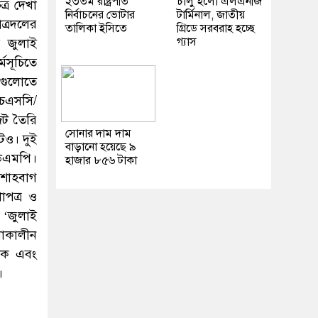
২৩তম রাষ্ট্রপতি
চালু হলো এলএনজি
ত্র দেখা
নির্বাচনের ভোটার
টার্মিনাল, জাতীয়
াত্রদলের
তালিকা ইসিতে
গ্রিডে সরবরাহ হচ্ছে
গ্যাস
ে জুলাই
সূচিতে
কগুলোতে
ইচএসসি/
জট তৈরি
সোনার দাম দাম
টও। দুই
বাড়ানো হয়েছে ৯
ডিএমপি।
হাজার ৮৫৬ টাকা
 শাহবাগ
াপত্র ও
 ‘জুলাই
লাকালীন
ড়ক এবং
।