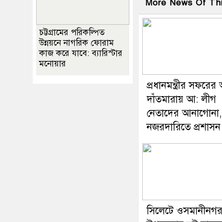
More News Of Th
চট্টগ্রামের পরিকল্পিত
উন্নয়নে নাগরিক ফোরাম
কাজ করে যাবে: ব‍্যারিস্টার
মনোয়ার
প্রধানমন্ত্রীর সফরে
দাঁতমারায় আ: লীগ
নেতাদের আনাগোনা,
নজরদারিতে প্রশাসন
সিলেটে ওসমানীনগ