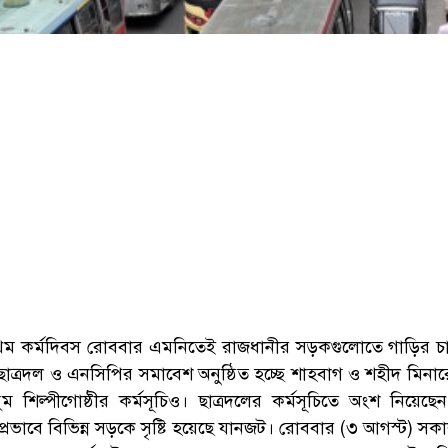
্রথম কর্মদিবস রোববার এমনিতেই রাজধানীর সড়কগুলোতে গাড়ির চ
াত্রদল ও এনসিপির সমাবেশ অনুষ্ঠিত হচ্ছে শাহবাগ ও শহীদ মিনা
ুম শিল্পীগোষ্ঠীর কর্মসূচিও। ছাত্রদলের কর্মসূচিতে অংশ নিয়েছে
প্রভাবে বিভিন্ন সড়কে সৃষ্টি হয়েছে যানজট। রোববার (৩ আগস্ট) সক