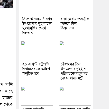
সিলেটে ওসমানীনগর
রাস্তা মেরামতের ট্রাক
উপজেলায় দুই বাসের
আটকে দিল
মুখোমুখি সংঘর্ষে
বিএসএফ
নিহত ৯
২০ আগস্ট রাষ্ট্রপতি
চট্টগ্রামের তিন
নির্বাচনের ভোটগ্রহণ
উপজেলার গৃহহীন
অনুষ্ঠিত হবে
পরিবারকে নতুন ঘর
দেবেন প্রধানমন্ত্রী
াপ বেশি
রে। আছে
ন হাজার
াল থেকে