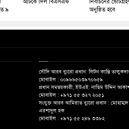
র
আটকে দিল বিএসএফ
নির্বাচনের ভোটগ্রহ
হত ৯
অনুষ্ঠিত হবে
সৌদি আরব ব্যুরো প্রধান: লিটন কান্তি তালুকদা
মোবাইল : ০০৯৬৬৫০৩৯৭০৬৫৯
প্রধান সমন্বয়কারী, ইউএই: নাছিম উদ্দিন আকা
মোবাইল : ‪+৯৭১ ৫৫ ৩২৭ ২০৫১‬
সংযুক্ত আরব আমিরাত ব্যুরো প্রধান : মোহাম্মদ
এরশাদুল হক
মোবাইল : +৯৭১ ৫৫ ২৪৬ ৩৩৮২