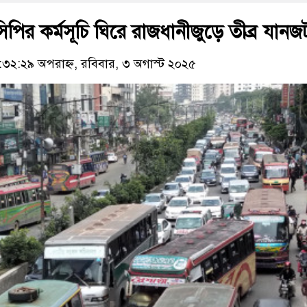
িপির কর্মসূচি ঘিরে রাজধানীজুড়ে তীব্র যানজ
২:২৯ অপরাহ্ন, রবিবার, ৩ অগাস্ট ২০২৫