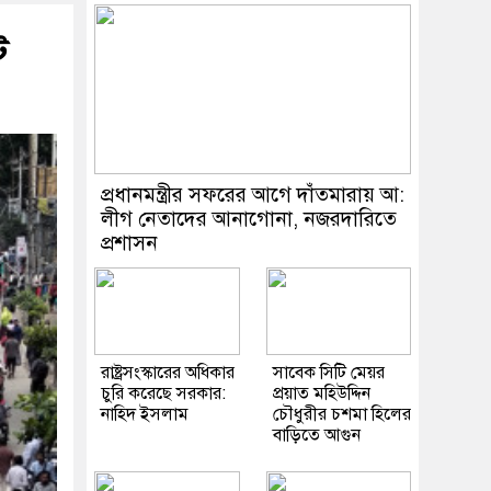
ট
প্রধানমন্ত্রীর সফরের আগে দাঁতমারায় আ:
লীগ নেতাদের আনাগোনা, নজরদারিতে
প্রশাসন
রাষ্ট্রসংস্কারের অধিকার
সাবেক সিটি মেয়র
চুরি করেছে সরকার:
প্রয়াত মহিউদ্দিন
নাহিদ ইসলাম
চৌধুরীর চশমা হিলের
বাড়িতে আগুন