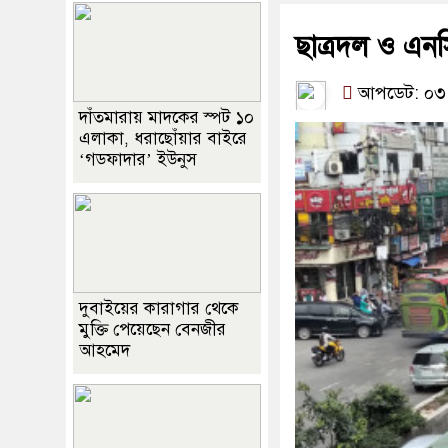
ছাত্রদল ও এনস
আপডেট: ০৩:৩
দাঁতমারায় মাদকের স্পট ১০
এলাকা, ধরাছোঁয়ার বাইরে
‘গডফাদার’ ইউনুস
দুবাইয়ের কারাগার থেকে
মুক্তি পেয়েছেন বেনজীর
আহমেদ