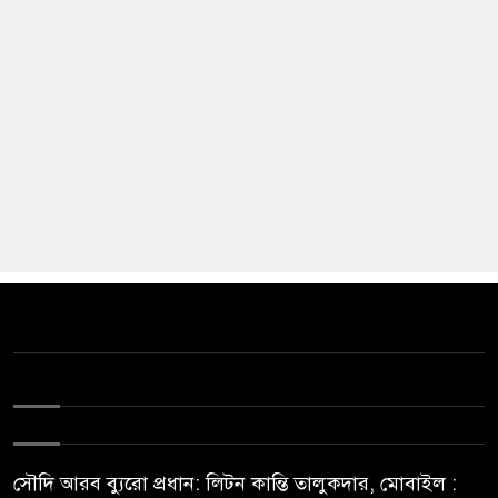
সৌদি আরব ব্যুরো প্রধান: লিটন কান্তি তালুকদার, মোবাইল :