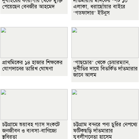
দুবাইয়ের কারাগার থেকে মুক্তি
দাঁতমারায় মাদকের স্পট ১০
পেয়েছেন বেনজীর আহমেদ
এলাকা, ধরাছোঁয়ার বাইরে
‘গডফাদার’ ইউনুস
প্রাথমিকের ১৪ হাজার শিক্ষকের
‘গাছচোর’ থেকে চেয়ারম্যান,
যোগদানের তারিখ ঘোষণা
দুর্নীতির দায়ে বিতর্কিত দাঁতমারার
জানে আলম
চট্টগ্রামে ভয়াবহ গ্যাস সংকটে
চট্টগ্রাম বন্দরে পণ্য চুরির নেপথ্যে
জনজীবন ও ব্যবসা-বাণিজ্যে
ফটিকছড়ি দাঁতমারার
স্থবিরতা
যুবলীগনেতা হাসেম