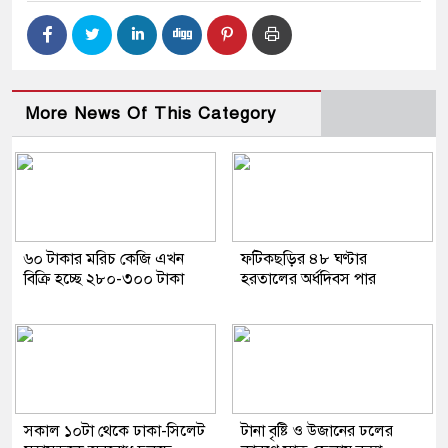
More News Of This Category
৬০ টাকার মরিচ কেজি এখন
ফটিকছড়ির ৪৮ ঘণ্টার
বিক্রি হচ্ছে ২৮০-৩০০ টাকা
হরতালের অর্ধদিবস পার
সকাল ১০টা থেকে ঢাকা-সিলেট
টানা বৃষ্টি ও উজানের ঢলের