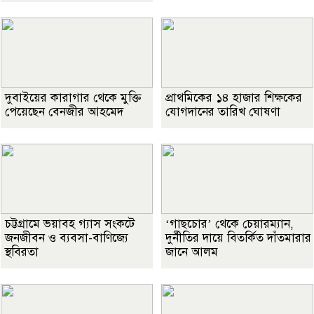
দুবাইয়ের কারাগার থেকে মুক্তি
প্রাথমিকের ১৪ হাজার শিক্ষকের
পেয়েছেন বেনজীর আহমেদ
যোগদানের তারিখ ঘোষণা
চট্টগ্রামে ভয়াবহ গ্যাস সংকটে
‘গাছচোর’ থেকে চেয়ারম্যান,
জনজীবন ও ব্যবসা-বাণিজ্যে
দুর্নীতির দায়ে বিতর্কিত দাঁতমারার
স্থবিরতা
জানে আলম